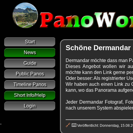
Start
Schöne Dermandar 
News
Dermandar möchte dass man Pano
Guide
Dieses Angebot wollen wir a
möchte kann den Link gerne pe
Public Panos
Oder besser: Als registrierter 
Wir haben auch einen Link zu 
Timeline Panos
kann, wo das Panorama aufgenom
Short Info/Help
Jeder Dermandar Fotograf, Fot
Login
nach unserem System abspielen,
.
🔗
⌨️
Veröffentlicht: Donnerstag, 15.08.